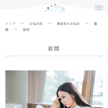
ー
ー
ー
トップ
お悩み別
美容系のお悩み
眉
ー
間
眉間
眉間