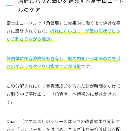
眉間にハリと潤いを補充する富士山ニード
ルのケア
富士山ニードルは「角質層」に効果的に働くよう絶妙な長
さに設計されており、
折れにくいコニーデ型の形状でしっ
かり刺さりながら浸透。
針自体に美容液成分も含有し、肌の内側から本来の力を引
き出すようなケアを目指すことが可能
です。
この分解されにくく美容液成分を含んだ針が時間をかけて
お肌の中で溶け出し、「角質層」へ持続的に働きかけま
す。
Quanis（クオニス）のシリーズはシワの改善効果を期待で
きる「レチノール」をはじめ、さまざまな美容液成分を配