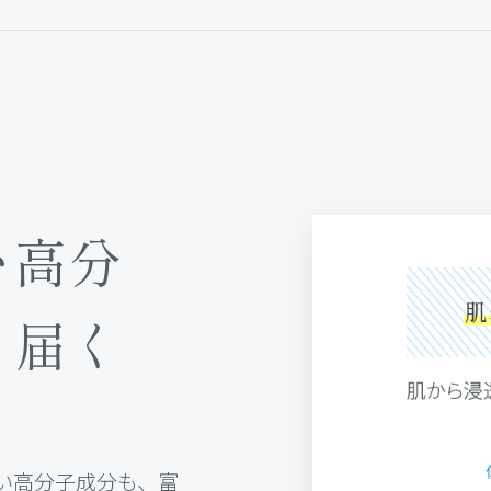
い高分
ま届く
い高分子成分も、富