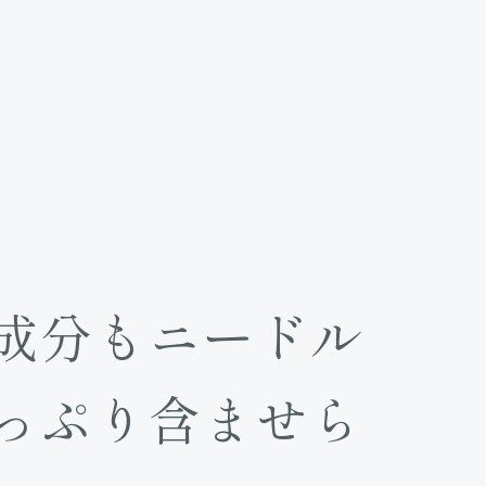
成分もニードル
っぷり含ませら