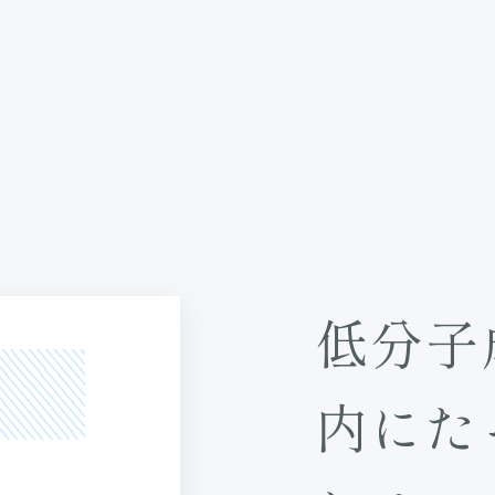
低分子
内にた