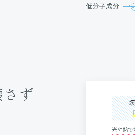
低分子成分
壊さず