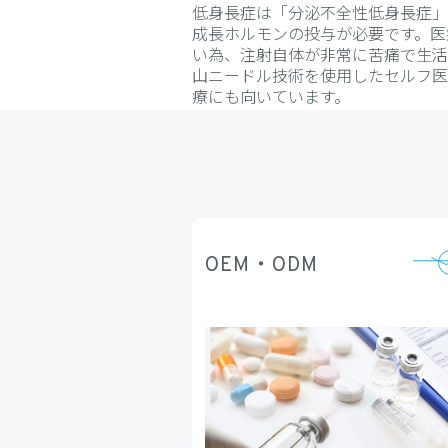
低身長症は「分泌不全性低身長症」
成長ホルモンの投与が必要です。医
い為、注射自体が非常に苦痛で生活
山ニードル技術を使用したセルフ医
療にも向いています。
OEM・ODM